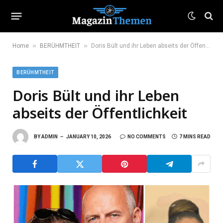
»
»
Home
BERÜHMTHEIT
Doris Bült und ihr Leben abseits der Öffentlichkeit
BERÜHMTHEIT
Doris Bült und ihr Leben
abseits der Öffentlichkeit
BY
ADMIN
JANUARY 10, 2026
NO COMMENTS
7 MINS READ