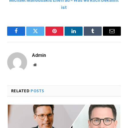
Michael Manousakis Ehefrau – Was wirklich bekannt
ist
Facebook
Twitter
Pinterest
LinkedIn
Tumblr
Email
Admin
Website
RELATED
POSTS