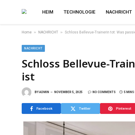
HEIM
TECHNOLOGIE
NACHRICHT
»
»
Home
NACHRICHT
Schloss Bellevue-Trainerin tot: Was passie
NACHRICHT
Schloss Bellevue-Train
ist
BY
ADMIN
NOVEMBER 5, 2025
NO COMMENTS
5 MINS
Facebook
Twitter
Pinterest