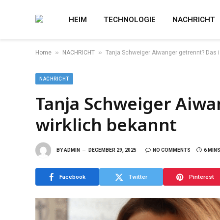
HEIM
TECHNOLOGIE
NACHRICHT
»
»
Home
NACHRICHT
Tanja Schweiger Aiwanger getrennt? Das is
NACHRICHT
Tanja Schweiger Aiwan
wirklich bekannt
BY
ADMIN
DECEMBER 29, 2025
NO COMMENTS
6 MIN
Facebook
Twitter
Pinterest